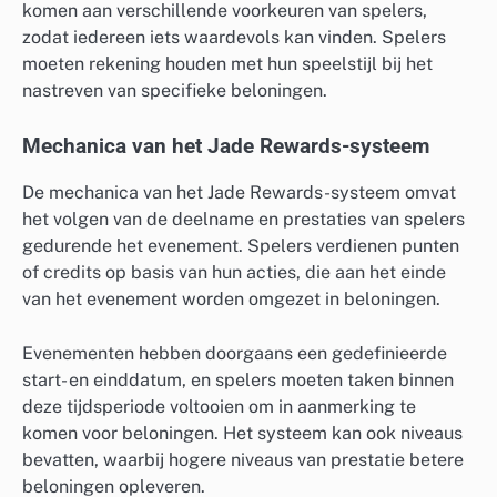
komen aan verschillende voorkeuren van spelers,
zodat iedereen iets waardevols kan vinden. Spelers
moeten rekening houden met hun speelstijl bij het
nastreven van specifieke beloningen.
Mechanica van het Jade Rewards-systeem
De mechanica van het Jade Rewards-systeem omvat
het volgen van de deelname en prestaties van spelers
gedurende het evenement. Spelers verdienen punten
of credits op basis van hun acties, die aan het einde
van het evenement worden omgezet in beloningen.
Evenementen hebben doorgaans een gedefinieerde
start- en einddatum, en spelers moeten taken binnen
deze tijdsperiode voltooien om in aanmerking te
komen voor beloningen. Het systeem kan ook niveaus
bevatten, waarbij hogere niveaus van prestatie betere
beloningen opleveren.