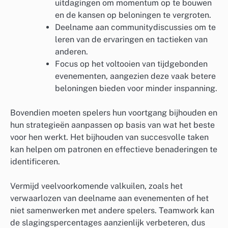
uitdagingen om momentum op te bouwen
en de kansen op beloningen te vergroten.
Deelname aan communitydiscussies om te
leren van de ervaringen en tactieken van
anderen.
Focus op het voltooien van tijdgebonden
evenementen, aangezien deze vaak betere
beloningen bieden voor minder inspanning.
Bovendien moeten spelers hun voortgang bijhouden en
hun strategieën aanpassen op basis van wat het beste
voor hen werkt. Het bijhouden van succesvolle taken
kan helpen om patronen en effectieve benaderingen te
identificeren.
Vermijd veelvoorkomende valkuilen, zoals het
verwaarlozen van deelname aan evenementen of het
niet samenwerken met andere spelers. Teamwork kan
de slagingspercentages aanzienlijk verbeteren, dus