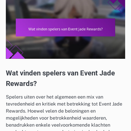
Wat vinden spelers van Event Jade
Rewards?
Spelers uiten over het algemeen een mix van
tevredenheid en kritiek met betrekking tot Event Jade
Rewards. Hoewel velen de beloningen en
mogelijkheden voor betrokkenheid waarderen,
benadrukken enkele veelvoorkomende klachten