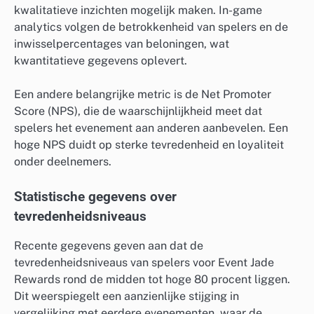
kwalitatieve inzichten mogelijk maken. In-game
analytics volgen de betrokkenheid van spelers en de
inwisselpercentages van beloningen, wat
kwantitatieve gegevens oplevert.
Een andere belangrijke metric is de Net Promoter
Score (NPS), die de waarschijnlijkheid meet dat
spelers het evenement aan anderen aanbevelen. Een
hoge NPS duidt op sterke tevredenheid en loyaliteit
onder deelnemers.
Statistische gegevens over
tevredenheidsniveaus
Recente gegevens geven aan dat de
tevredenheidsniveaus van spelers voor Event Jade
Rewards rond de midden tot hoge 80 procent liggen.
Dit weerspiegelt een aanzienlijke stijging in
vergelijking met eerdere evenementen, waar de