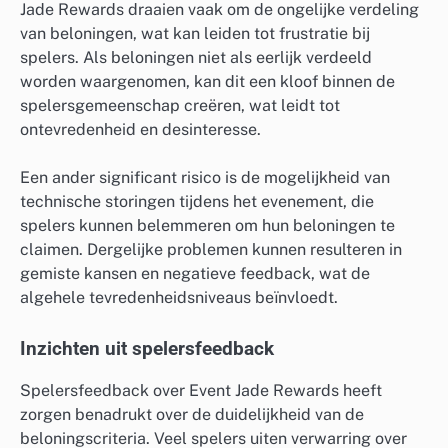
Jade Rewards draaien vaak om de ongelijke verdeling
van beloningen, wat kan leiden tot frustratie bij
spelers. Als beloningen niet als eerlijk verdeeld
worden waargenomen, kan dit een kloof binnen de
spelersgemeenschap creëren, wat leidt tot
ontevredenheid en desinteresse.
Een ander significant risico is de mogelijkheid van
technische storingen tijdens het evenement, die
spelers kunnen belemmeren om hun beloningen te
claimen. Dergelijke problemen kunnen resulteren in
gemiste kansen en negatieve feedback, wat de
algehele tevredenheidsniveaus beïnvloedt.
Inzichten uit spelersfeedback
Spelersfeedback over Event Jade Rewards heeft
zorgen benadrukt over de duidelijkheid van de
beloningscriteria. Veel spelers uiten verwarring over