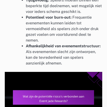
Tijdgevoelig:
Spelers moeten binnen een
beperkte tijd deelnemen, wat mogelijk niet
voor ieders schema geschikt is.
Potentieel voor burn-out:
Frequentie
evenementen kunnen leiden tot
vermoeidheid als spelers zich onder druk
gezet voelen om voortdurend deel te
nemen.
Afhankelijkheid van evenementstructuur:
Als evenementen slecht zijn ontworpen,
kan de tevredenheid van spelers
aanzienlijk afnemen.