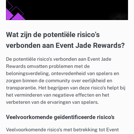
Wat zijn de potentiële risico’s
verbonden aan Event Jade Rewards?
De potentiële risico’s verbonden aan Event Jade
Rewards omvatten problemen met de
beloningsverdeling, ontevredenheid van spelers en
zorgen binnen de community over eerlijkheid en
transparantie. Het begrijpen van deze risico’s helpt bij
het verminderen van negatieve effecten en het
verbeteren van de ervaringen van spelers.
Veelvoorkomende geïdentificeerde risico’s
Veelvoorkomende risico’s met betrekking tot Event