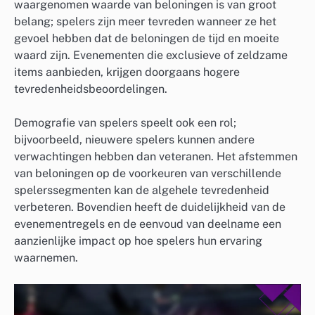
waargenomen waarde van beloningen is van groot
belang; spelers zijn meer tevreden wanneer ze het
gevoel hebben dat de beloningen de tijd en moeite
waard zijn. Evenementen die exclusieve of zeldzame
items aanbieden, krijgen doorgaans hogere
tevredenheidsbeoordelingen.
Demografie van spelers speelt ook een rol;
bijvoorbeeld, nieuwere spelers kunnen andere
verwachtingen hebben dan veteranen. Het afstemmen
van beloningen op de voorkeuren van verschillende
spelerssegmenten kan de algehele tevredenheid
verbeteren. Bovendien heeft de duidelijkheid van de
evenementregels en de eenvoud van deelname een
aanzienlijke impact op hoe spelers hun ervaring
waarnemen.