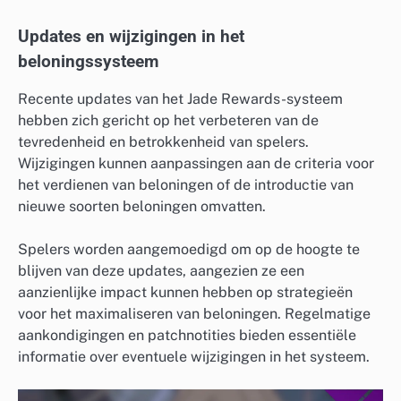
Updates en wijzigingen in het
beloningssysteem
Recente updates van het Jade Rewards-systeem
hebben zich gericht op het verbeteren van de
tevredenheid en betrokkenheid van spelers.
Wijzigingen kunnen aanpassingen aan de criteria voor
het verdienen van beloningen of de introductie van
nieuwe soorten beloningen omvatten.
Spelers worden aangemoedigd om op de hoogte te
blijven van deze updates, aangezien ze een
aanzienlijke impact kunnen hebben op strategieën
voor het maximaliseren van beloningen. Regelmatige
aankondigingen en patchnotities bieden essentiële
informatie over eventuele wijzigingen in het systeem.