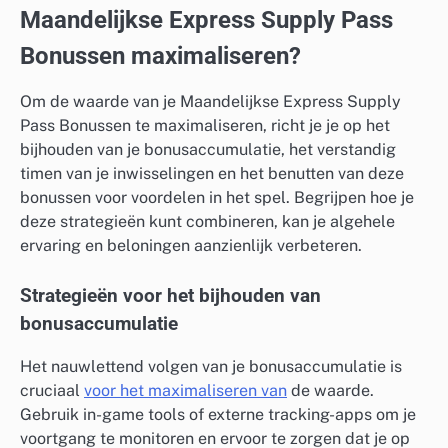
Maandelijkse Express Supply Pass
Bonussen maximaliseren?
Om de waarde van je Maandelijkse Express Supply
Pass Bonussen te maximaliseren, richt je je op het
bijhouden van je bonusaccumulatie, het verstandig
timen van je inwisselingen en het benutten van deze
bonussen voor voordelen in het spel. Begrijpen hoe je
deze strategieën kunt combineren, kan je algehele
ervaring en beloningen aanzienlijk verbeteren.
Strategieën voor het bijhouden van
bonusaccumulatie
Het nauwlettend volgen van je bonusaccumulatie is
cruciaal
voor het maximaliseren van
de waarde.
Gebruik in-game tools of externe tracking-apps om je
voortgang te monitoren en ervoor te zorgen dat je op