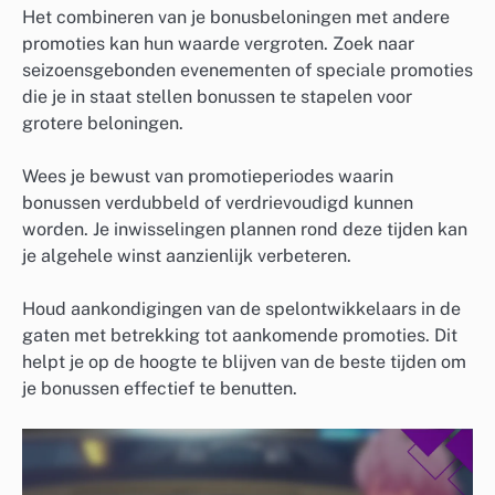
Het combineren van je bonusbeloningen met andere
promoties kan hun waarde vergroten. Zoek naar
seizoensgebonden evenementen of speciale promoties
die je in staat stellen bonussen te stapelen voor
grotere beloningen.
Wees je bewust van promotieperiodes waarin
bonussen verdubbeld of verdrievoudigd kunnen
worden. Je inwisselingen plannen rond deze tijden kan
je algehele winst aanzienlijk verbeteren.
Houd aankondigingen van de spelontwikkelaars in de
gaten met betrekking tot aankomende promoties. Dit
helpt je op de hoogte te blijven van de beste tijden om
je bonussen effectief te benutten.