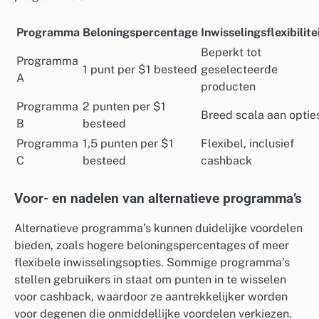
Programma
Beloningspercentage
Inwisselingsflexibilite
Beperkt tot
Programma
1 punt per $1 besteed
geselecteerde
A
producten
Programma
2 punten per $1
Breed scala aan optie
B
besteed
Programma
1,5 punten per $1
Flexibel, inclusief
C
besteed
cashback
Voor- en nadelen van alternatieve programma’s
Alternatieve programma’s kunnen duidelijke voordelen
bieden, zoals hogere beloningspercentages of meer
flexibele inwisselingsopties. Sommige programma’s
stellen gebruikers in staat om punten in te wisselen
voor cashback, waardoor ze aantrekkelijker worden
voor degenen die onmiddellijke voordelen verkiezen.