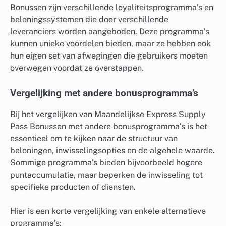
Bonussen zijn verschillende loyaliteitsprogramma’s en
beloningssystemen die door verschillende
leveranciers worden aangeboden. Deze programma’s
kunnen unieke voordelen bieden, maar ze hebben ook
hun eigen set van afwegingen die gebruikers moeten
overwegen voordat ze overstappen.
Vergelijking met andere bonusprogramma’s
Bij het vergelijken van Maandelijkse Express Supply
Pass Bonussen met andere bonusprogramma’s is het
essentieel om te kijken naar de structuur van
beloningen, inwisselingsopties en de algehele waarde.
Sommige programma’s bieden bijvoorbeeld hogere
puntaccumulatie, maar beperken de inwisseling tot
specifieke producten of diensten.
Hier is een korte vergelijking van enkele alternatieve
programma’s: