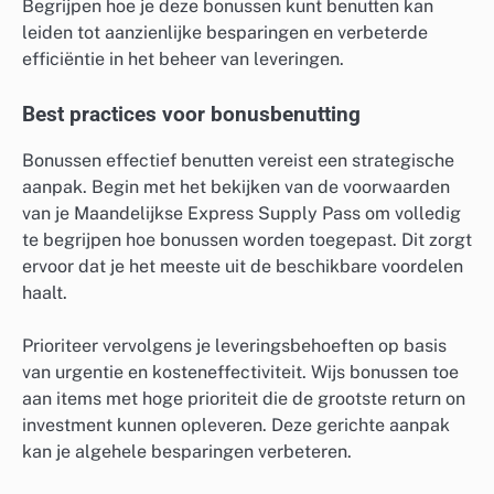
Begrijpen hoe je deze bonussen kunt benutten kan
leiden tot aanzienlijke besparingen en verbeterde
efficiëntie in het beheer van leveringen.
Best practices voor bonusbenutting
Bonussen effectief benutten vereist een strategische
aanpak. Begin met het bekijken van de voorwaarden
van je Maandelijkse Express Supply Pass om volledig
te begrijpen hoe bonussen worden toegepast. Dit zorgt
ervoor dat je het meeste uit de beschikbare voordelen
haalt.
Prioriteer vervolgens je leveringsbehoeften op basis
van urgentie en kosteneffectiviteit. Wijs bonussen toe
aan items met hoge prioriteit die de grootste return on
investment kunnen opleveren. Deze gerichte aanpak
kan je algehele besparingen verbeteren.