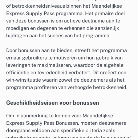
of betrokkenheidsniveaus binnen het Maandelijkse
Express Supply Pass programma. Het primaire doel
van deze bonussen is om actieve deelname aan te
moedigen en degenen te erkennen die aanzienlijk
bijdragen aan het succes van het programma.
Door bonussen aan te bieden, streeft het programma
ernaar gebruikers te motiveren om hun gebruik van
leveringen te maximaliseren, waardoor de algehele
efficiëntie en tevredenheid verbetert. Dit creëert een
win-winsituatie waarin zowel de deelnemers als het
programma profiteren van verhoogde betrokkenheid.
Geschiktheidseisen voor bonussen
Om in aanmerking te komen voor Maandelijkse
Express Supply Pass Bonussen, moeten deelnemers
doorgaans voldoen aan specifieke criteria zoals
gebruiksfrequentie, volume van bestelde leveringen of