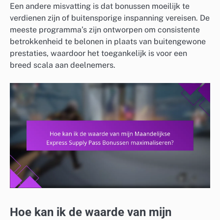
Een andere misvatting is dat bonussen moeilijk te
verdienen zijn of buitensporige inspanning vereisen. De
meeste programma’s zijn ontworpen om consistente
betrokkenheid te belonen in plaats van buitengewone
prestaties, waardoor het toegankelijk is voor een
breed scala aan deelnemers.
Hoe kan ik de waarde van mijn