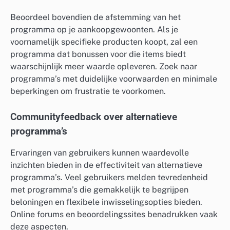
Beoordeel bovendien de afstemming van het
programma op je aankoopgewoonten. Als je
voornamelijk specifieke producten koopt, zal een
programma dat bonussen voor die items biedt
waarschijnlijk meer waarde opleveren. Zoek naar
programma’s met duidelijke voorwaarden en minimale
beperkingen om frustratie te voorkomen.
Communityfeedback over alternatieve
programma’s
Ervaringen van gebruikers kunnen waardevolle
inzichten bieden in de effectiviteit van alternatieve
programma’s. Veel gebruikers melden tevredenheid
met programma’s die gemakkelijk te begrijpen
beloningen en flexibele inwisselingsopties bieden.
Online forums en beoordelingssites benadrukken vaak
deze aspecten.