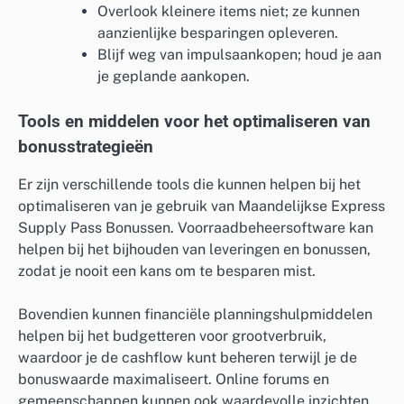
Overlook kleinere items niet; ze kunnen
aanzienlijke besparingen opleveren.
Blijf weg van impulsaankopen; houd je aan
je geplande aankopen.
Tools en middelen voor het optimaliseren van
bonusstrategieën
Er zijn verschillende tools die kunnen helpen bij het
optimaliseren van je gebruik van Maandelijkse Express
Supply Pass Bonussen. Voorraadbeheersoftware kan
helpen bij het bijhouden van leveringen en bonussen,
zodat je nooit een kans om te besparen mist.
Bovendien kunnen financiële planningshulpmiddelen
helpen bij het budgetteren voor grootverbruik,
waardoor je de cashflow kunt beheren terwijl je de
bonuswaarde maximaliseert. Online forums en
gemeenschappen kunnen ook waardevolle inzichten