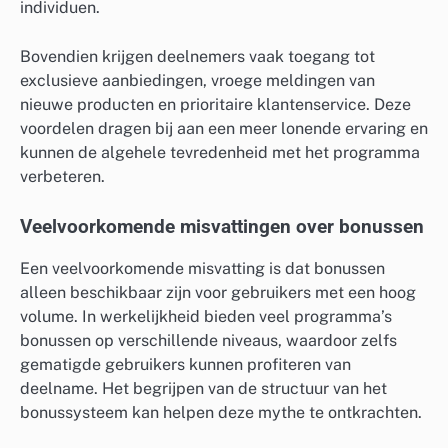
individuen.
Bovendien krijgen deelnemers vaak toegang tot
exclusieve aanbiedingen, vroege meldingen van
nieuwe producten en prioritaire klantenservice. Deze
voordelen dragen bij aan een meer lonende ervaring en
kunnen de algehele tevredenheid met het programma
verbeteren.
Veelvoorkomende misvattingen over bonussen
Een veelvoorkomende misvatting is dat bonussen
alleen beschikbaar zijn voor gebruikers met een hoog
volume. In werkelijkheid bieden veel programma’s
bonussen op verschillende niveaus, waardoor zelfs
gematigde gebruikers kunnen profiteren van
deelname. Het begrijpen van de structuur van het
bonussysteem kan helpen deze mythe te ontkrachten.