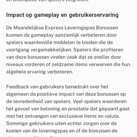
Impact op gameplay en gebruikerservaring
De Maandelijkse Express Leveringspas Bonussen
kunnen de gameplay aanzienlijk verbeteren door
spelers waardevolle middelen te bieden die de
voortgang vergemakkelijken. Spelers die profiteren
van deze bonussen vinden vaak dat ze sneller door
niveaus vorderen of zeldzame items verwerven die hun
algehele ervaring verbeteren.
Feedback van gebruikers benadrukt over het
algemeen de positieve impact van deze bonussen op
de tevredenheid van spelers. Veel spelers waarderen
het gevoel van beloning en prestatie dat gepaard gaat
met het ontvangen van exclusieve items en valuta.
Sommige gebruikers uiten echter zorgen over de
kosten van de leveringspas en of de bonussen de