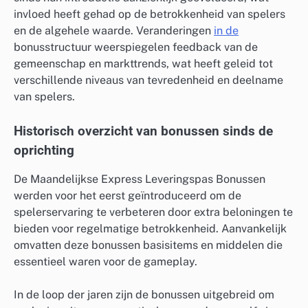
invloed heeft gehad op de betrokkenheid van spelers
en de algehele waarde. Veranderingen
in de
bonusstructuur weerspiegelen feedback van de
gemeenschap en markttrends, wat heeft geleid tot
verschillende niveaus van tevredenheid en deelname
van spelers.
Historisch overzicht van bonussen sinds de
oprichting
De Maandelijkse Express Leveringspas Bonussen
werden voor het eerst geïntroduceerd om de
spelerservaring te verbeteren door extra beloningen te
bieden voor regelmatige betrokkenheid. Aanvankelijk
omvatten deze bonussen basisitems en middelen die
essentieel waren voor de gameplay.
In de loop der jaren zijn de bonussen uitgebreid om