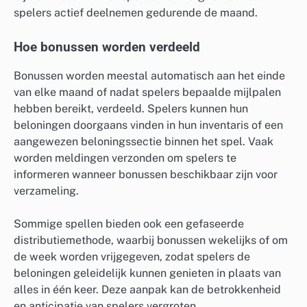
spelers actief deelnemen gedurende de maand.
Hoe bonussen worden verdeeld
Bonussen worden meestal automatisch aan het einde
van elke maand of nadat spelers bepaalde mijlpalen
hebben bereikt, verdeeld. Spelers kunnen hun
beloningen doorgaans vinden in hun inventaris of een
aangewezen beloningssectie binnen het spel. Vaak
worden meldingen verzonden om spelers te
informeren wanneer bonussen beschikbaar zijn voor
verzameling.
Sommige spellen bieden ook een gefaseerde
distributiemethode, waarbij bonussen wekelijks of om
de week worden vrijgegeven, zodat spelers de
beloningen geleidelijk kunnen genieten in plaats van
alles in één keer. Deze aanpak kan de betrokkenheid
en anticipatie van spelers vergroten.