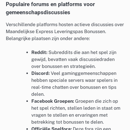
Populaire forums en platforms voor
gemeenschapsdiscussies
Verschillende platforms hosten actieve discussies over
Maandelijkse Express Leveringspas Bonussen.
Belangrijke plaatsen zijn onder andere:
Reddit:
Subreddits die aan het spel zijn
gewijd, bevatten vaak discussiedraden
over bonussen en strategieën.
Discord:
Veel gaminggemeenschappen
hebben speciale servers waar spelers in
real-time chatten over bonussen en tips
delen.
Facebook Groepen:
Groepen die zich op
het spel richten, stellen leden in staat om
vragen te stellen en ervaringen met
betrekking tot bonussen te delen.
Officiële Spelfora:
Deze fora zijn een