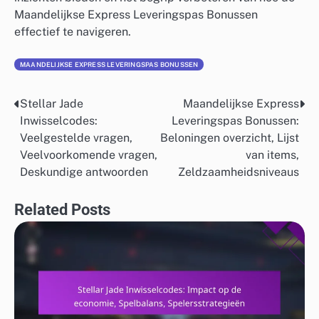
Maandelijkse Express Leveringspas Bonussen
effectief te navigeren.
MAANDELIJKSE EXPRESS LEVERINGSPAS BONUSSEN
Stellar Jade
Maandelijkse Express
Post
Inwisselcodes:
Leveringspas Bonussen:
navigation
Veelgestelde vragen,
Beloningen overzicht, Lijst
Veelvoorkomende vragen,
van items,
Deskundige antwoorden
Zeldzaamheidsniveaus
Related Posts