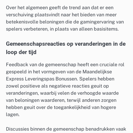
Over het algemeen geeft de trend aan dat er een
verschuiving plaatsvindt naar het bieden van meer
betekenisvolle beloningen die de gamingervaring van
spelers verbeteren, in plaats van alleen basisitems.
Gemeenschapsreacties op veranderingen in de
loop der tijd
Feedback van de gemeenschap heeft een cruciale rol
gespeeld in het vormgeven van de Maandelijkse
Express Leveringspas Bonussen. Spelers hebben
zowel positieve als negatieve reacties geuit op
veranderingen, waarbij velen de verhoogde waarde
van beloningen waarderen, terwijl anderen zorgen
hebben geuit over de toegankelijkheid van hogere
lagen.
Discussies binnen de gemeenschap benadrukken vaak