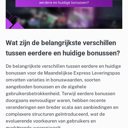
Wat zijn de belangrijkste verschillen
tussen eerdere en huidige bonussen?
De belangrijkste verschillen tussen eerdere en huidige
bonussen voor de Maandelijkse Express Leveringspas
omvatten variaties in bonuswaarden, soorten
aangeboden bonussen en de algehele
gebruikersbetrokkenheid. Terwijl eerdere bonussen
doorgaans eenvoudiger waren, hebben recente
veranderingen een breder scala aan aanbiedingen en
complexere structuren geïntroduceerd, wat de
evoluerende voorkeuren van gebruikers en
markttrends weerspiegelt.