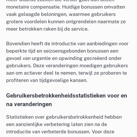
monetaire compensatie. Huidige bonussen omvatten
vaak gelaagde beloningen, waarmee gebruikers
grotere voordelen kunnen ontgrendelen naarmate ze
meer betrokken raken bij de service.
Bovendien heeft de introductie van aanbiedingen voor
beperkte tijd en seizoensgebonden bonussen een
gevoel van urgentie en opwinding gecreëerd onder
gebruikers. Deze veranderingen moedigen gebruikers
aan om actiever deel te nemen, terwijl ze proberen te
profiteren van tijdgevoelige kansen.
Gebruikersbetrokkenheidsstatistieken voor en
na veranderingen
Statistieken over gebruikersbetrokkenheid hebben
een aanzienlijke verbetering laten zien na de
introductie van verbeterde bonussen. Voor deze