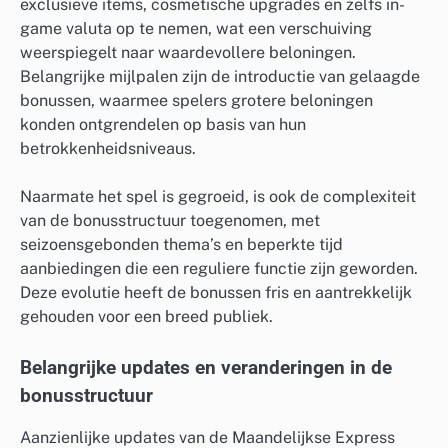
exclusieve items, cosmetische upgrades en zelfs in-
game valuta op te nemen, wat een verschuiving
weerspiegelt naar waardevollere beloningen.
Belangrijke mijlpalen zijn de introductie van gelaagde
bonussen, waarmee spelers grotere beloningen
konden ontgrendelen op basis van hun
betrokkenheidsniveaus.
Naarmate het spel is gegroeid, is ook de complexiteit
van de bonusstructuur toegenomen, met
seizoensgebonden thema’s en beperkte tijd
aanbiedingen die een reguliere functie zijn geworden.
Deze evolutie heeft de bonussen fris en aantrekkelijk
gehouden voor een breed publiek.
Belangrijke updates en veranderingen in de
bonusstructuur
Aanzienlijke updates van de Maandelijkse Express