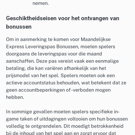
nemen.
Geschiktheidseisen voor het ontvangen van
bonussen
Om in aanmerking te komen voor Maandelijkse
Express Leveringspas Bonussen, moeten spelers
doorgaans de leveringspas voor die maand
aanschaffen. Deze pas vereist vaak een eenmalige
betaling, die kan variëren afhankelijk van het
prijsmodel van het spel. Spelers moeten ook een
actieve accountstatus behouden, wat betekent dat ze
geen accountbeperkingen of -verboden mogen
hebben.
In sommige gevallen moeten spelers specifieke in-
game taken of uitdagingen voltooien om hun bonussen
volledig te ontgrendelen. Dit moedigt betrokkenheid
bij de inhoud van het spel aan en zorgt ervoor dat