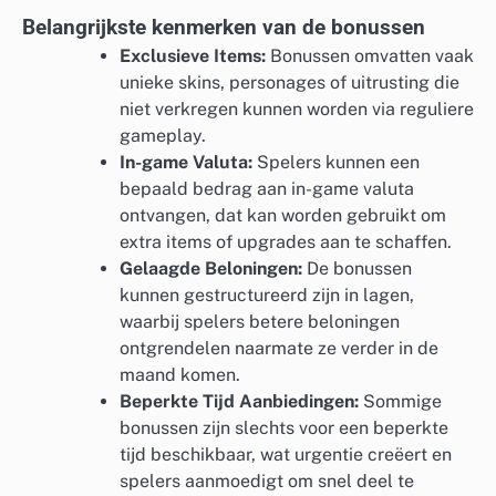
Belangrijkste kenmerken van de bonussen
Exclusieve Items:
Bonussen omvatten vaak
unieke skins, personages of uitrusting die
niet verkregen kunnen worden via reguliere
gameplay.
In-game Valuta:
Spelers kunnen een
bepaald bedrag aan in-game valuta
ontvangen, dat kan worden gebruikt om
extra items of upgrades aan te schaffen.
Gelaagde Beloningen:
De bonussen
kunnen gestructureerd zijn in lagen,
waarbij spelers betere beloningen
ontgrendelen naarmate ze verder in de
maand komen.
Beperkte Tijd Aanbiedingen:
Sommige
bonussen zijn slechts voor een beperkte
tijd beschikbaar, wat urgentie creëert en
spelers aanmoedigt om snel deel te