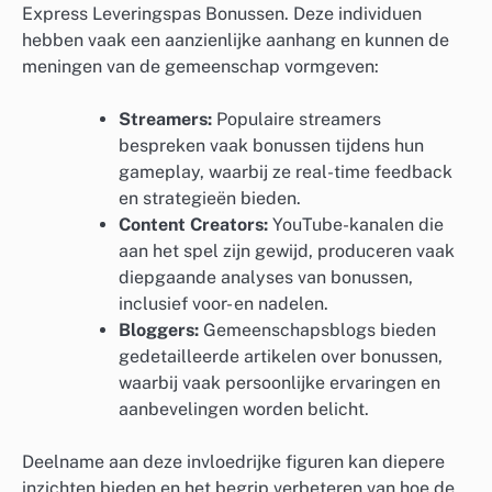
Express Leveringspas Bonussen. Deze individuen
hebben vaak een aanzienlijke aanhang en kunnen de
meningen van de gemeenschap vormgeven:
Streamers:
Populaire streamers
bespreken vaak bonussen tijdens hun
gameplay, waarbij ze real-time feedback
en strategieën bieden.
Content Creators:
YouTube-kanalen die
aan het spel zijn gewijd, produceren vaak
diepgaande analyses van bonussen,
inclusief voor- en nadelen.
Bloggers:
Gemeenschapsblogs bieden
gedetailleerde artikelen over bonussen,
waarbij vaak persoonlijke ervaringen en
aanbevelingen worden belicht.
Deelname aan deze invloedrijke figuren kan diepere
inzichten bieden en het begrip verbeteren van hoe de