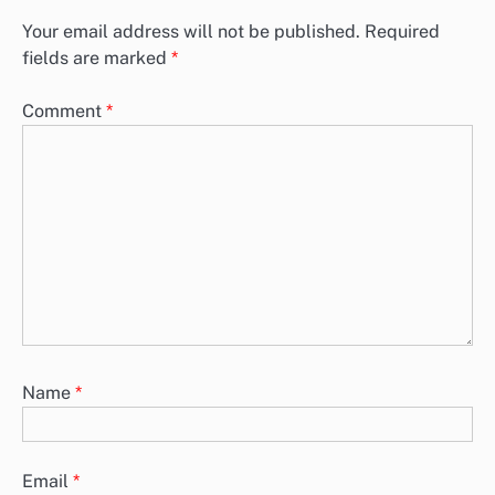
Your email address will not be published.
Required
fields are marked
*
Comment
*
Name
*
Email
*