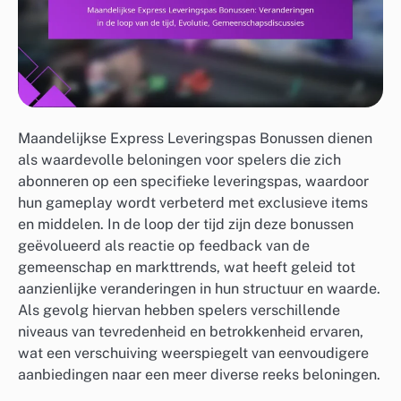
Maandelijkse Express Leveringspas Bonussen dienen
als waardevolle beloningen voor spelers die zich
abonneren op een specifieke leveringspas, waardoor
hun gameplay wordt verbeterd met exclusieve items
en middelen. In de loop der tijd zijn deze bonussen
geëvolueerd als reactie op feedback van de
gemeenschap en markttrends, wat heeft geleid tot
aanzienlijke veranderingen in hun structuur en waarde.
Als gevolg hiervan hebben spelers verschillende
niveaus van tevredenheid en betrokkenheid ervaren,
wat een verschuiving weerspiegelt van eenvoudigere
aanbiedingen naar een meer diverse reeks beloningen.