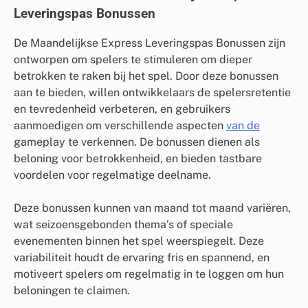
Leveringspas Bonussen
De Maandelijkse Express Leveringspas Bonussen zijn
ontworpen om spelers te stimuleren om dieper
betrokken te raken bij het spel. Door deze bonussen
aan te bieden, willen ontwikkelaars de spelersretentie
en tevredenheid verbeteren, en gebruikers
aanmoedigen om verschillende aspecten
van de
gameplay te verkennen. De bonussen dienen als
beloning voor betrokkenheid, en bieden tastbare
voordelen voor regelmatige deelname.
Deze bonussen kunnen van maand tot maand variëren,
wat seizoensgebonden thema’s of speciale
evenementen binnen het spel weerspiegelt. Deze
variabiliteit houdt de ervaring fris en spannend, en
motiveert spelers om regelmatig in te loggen om hun
beloningen te claimen.