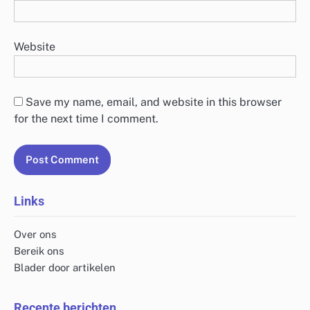
Website
Save my name, email, and website in this browser
for the next time I comment.
Links
Over ons
Bereik ons
Blader door artikelen
Recente berichten