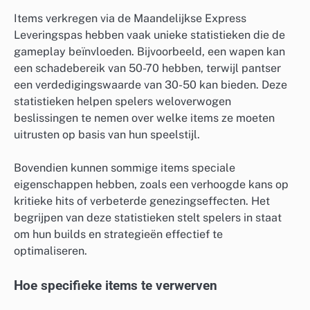
Items verkregen via de Maandelijkse Express
Leveringspas hebben vaak unieke statistieken die de
gameplay beïnvloeden. Bijvoorbeeld, een wapen kan
een schadebereik van 50-70 hebben, terwijl pantser
een verdedigingswaarde van 30-50 kan bieden. Deze
statistieken helpen spelers weloverwogen
beslissingen te nemen over welke items ze moeten
uitrusten op basis van hun speelstijl.
Bovendien kunnen sommige items speciale
eigenschappen hebben, zoals een verhoogde kans op
kritieke hits of verbeterde genezingseffecten. Het
begrijpen van deze statistieken stelt spelers in staat
om hun builds en strategieën effectief te
optimaliseren.
Hoe specifieke items te verwerven