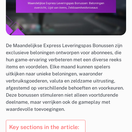
De Maandelijkse Express Leveringspas Bonussen zijn
exclusieve beloningen ontworpen voor abonnees, die
hun game-ervaring verbeteren met een diverse reeks
items en voordelen. Elke maand kunnen spelers
uitkijken naar unieke beloningen, waaronder
verbruiksgoederen, valuta en zeldzame uitrusting,
afgestemd op verschillende behoeften en voorkeuren.
Deze bonussen stimuleren niet alleen voortdurende
deelname, maar verrijken ook de gameplay met
waardevolle toevoegingen.
Key sections in the article: