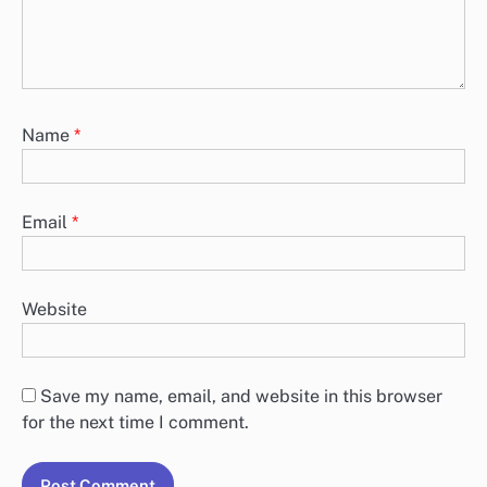
Name
*
Email
*
Website
Save my name, email, and website in this browser
for the next time I comment.