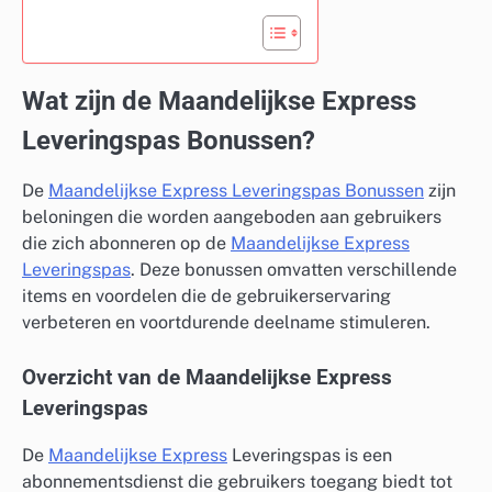
Wat zijn de Maandelijkse Express
Leveringspas Bonussen?
De
Maandelijkse Express Leveringspas Bonussen
zijn
beloningen die worden aangeboden aan gebruikers
die zich abonneren op de
Maandelijkse Express
Leveringspas
. Deze bonussen omvatten verschillende
items en voordelen die de gebruikerservaring
verbeteren en voortdurende deelname stimuleren.
Overzicht van de Maandelijkse Express
Leveringspas
De
Maandelijkse Express
Leveringspas is een
abonnementsdienst die gebruikers toegang biedt tot