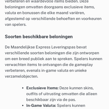
verbeteren en waardevolle items bieden. Deze
beloningen omvatten doorgaans exclusieve items,
valuta en bonussen die elke maand variëren,
afgestemd op verschillende behoeften en voorkeuren
van spelers.
Soorten beschikbare beloningen
De Maandelijkse Express Leveringspas bevat
verschillende soorten beloningen die zijn ontworpen
om een breed publiek aan te spreken. Spelers kunnen
verwachten items te ontvangen die de gameplay
verbeteren, evenals in-game valuta en unieke
verzamelobjecten.
Exclusieve Items:
Deze kunnen skins,
outfits of uitrusting omvatten die alleen
beschikbaar zijn via de pas.
In-Game Valuta:
Spelers kunnen