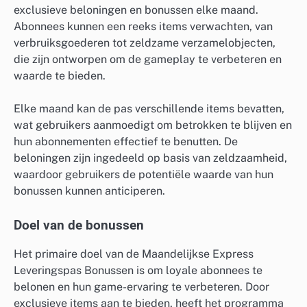
exclusieve beloningen en bonussen elke maand.
Abonnees kunnen een reeks items verwachten, van
verbruiksgoederen tot zeldzame verzamelobjecten,
die zijn ontworpen om de gameplay te verbeteren en
waarde te bieden.
Elke maand kan de pas verschillende items bevatten,
wat gebruikers aanmoedigt om betrokken te blijven en
hun abonnementen effectief te benutten. De
beloningen zijn ingedeeld op basis van zeldzaamheid,
waardoor gebruikers de potentiële waarde van hun
bonussen kunnen anticiperen.
Doel van de bonussen
Het primaire doel van de Maandelijkse Express
Leveringspas Bonussen is om loyale abonnees te
belonen en hun game-ervaring te verbeteren. Door
exclusieve items aan te bieden, heeft het programma