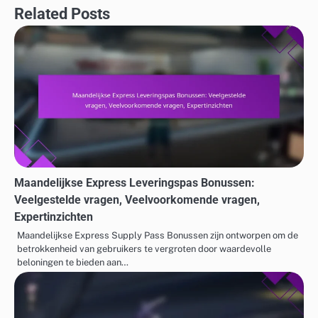
Related Posts
Maandelijkse Express Leveringspas Bonussen:
Veelgestelde vragen, Veelvoorkomende vragen,
Expertinzichten
Maandelijkse Express Supply Pass Bonussen zijn ontworpen om de
betrokkenheid van gebruikers te vergroten door waardevolle
beloningen te bieden aan…