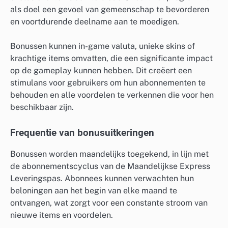
als doel een gevoel van gemeenschap te bevorderen
en voortdurende deelname aan te moedigen.
Bonussen kunnen in-game valuta, unieke skins of
krachtige items omvatten, die een significante impact
op de gameplay kunnen hebben. Dit creëert een
stimulans voor gebruikers om hun abonnementen te
behouden en alle voordelen te verkennen die voor hen
beschikbaar zijn.
Frequentie van bonusuitkeringen
Bonussen worden maandelijks toegekend, in lijn met
de abonnementscyclus van de Maandelijkse Express
Leveringspas. Abonnees kunnen verwachten hun
beloningen aan het begin van elke maand te
ontvangen, wat zorgt voor een constante stroom van
nieuwe items en voordelen.