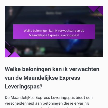
Welke beloningen kan ik verwachten
van de Maandelijkse Express
Leveringspas?
De Maandelijkse Express Leveringspas biedt een
verscheidenheid aan beloningen die je ervaring