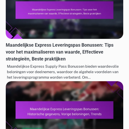
Maandelijkse Express Leveringspas Bonussen: Tips
voor het maximaliseren van waarde, Effectieve
strategieën, Beste praktijken
Maandelijkse Express Supply Pass Bonussen bieden waardevolle
beloningen voor deelnemers, waardoor de algehele voordelen van
het leveringsprogramma worden verbeterd. Om…