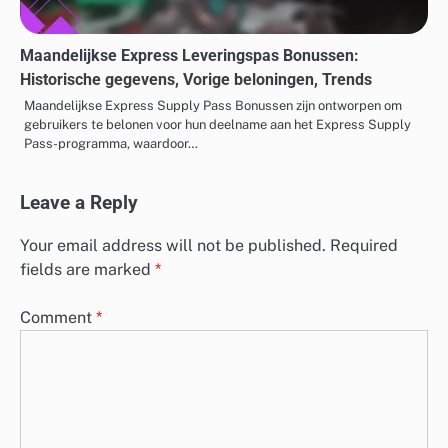
Maandelijkse Express Leveringspas Bonussen:
Historische gegevens, Vorige beloningen, Trends
Maandelijkse Express Supply Pass Bonussen zijn ontworpen om
gebruikers te belonen voor hun deelname aan het Express Supply
Pass-programma, waardoor…
Leave a Reply
Your email address will not be published.
Required
fields are marked
*
Comment
*