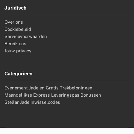
Juridisch
Over ons
Cookiebeleid
Servicevoorwaarden
Bereik ons
Jouw privacy
Categorieën
Evenement Jade en Gratis Trekbeloningen
Maandelijkse Express Leveringspas Bonussen
Stellar Jade Inwisselcodes