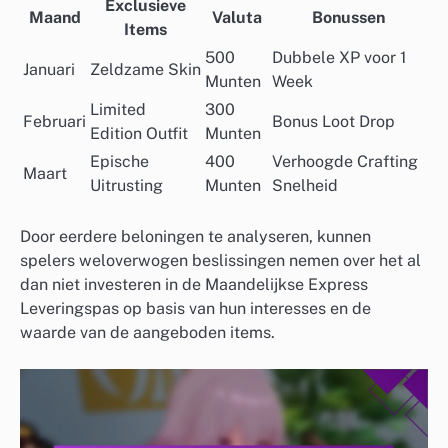
Exclusieve
Maand
Valuta
Bonussen
Items
500
Dubbele XP voor 1
Januari
Zeldzame Skin
Munten
Week
Limited
300
Februari
Bonus Loot Drop
Edition Outfit
Munten
Epische
400
Verhoogde Crafting
Maart
Uitrusting
Munten
Snelheid
Door eerdere beloningen te analyseren, kunnen
spelers weloverwogen beslissingen nemen over het al
dan niet investeren in de Maandelijkse Express
Leveringspas op basis van hun interesses en de
waarde van de aangeboden items.