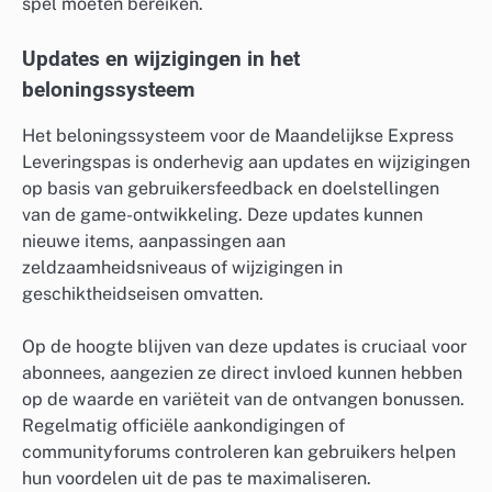
spel moeten bereiken.
Updates en wijzigingen in het
beloningssysteem
Het beloningssysteem voor de Maandelijkse Express
Leveringspas is onderhevig aan updates en wijzigingen
op basis van gebruikersfeedback en doelstellingen
van de game-ontwikkeling. Deze updates kunnen
nieuwe items, aanpassingen aan
zeldzaamheidsniveaus of wijzigingen in
geschiktheidseisen omvatten.
Op de hoogte blijven van deze updates is cruciaal voor
abonnees, aangezien ze direct invloed kunnen hebben
op de waarde en variëteit van de ontvangen bonussen.
Regelmatig officiële aankondigingen of
communityforums controleren kan gebruikers helpen
hun voordelen uit de pas te maximaliseren.