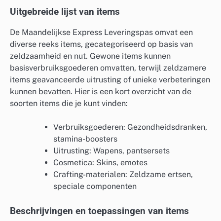
Uitgebreide lijst van items
De Maandelijkse Express Leveringspas omvat een
diverse reeks items, gecategoriseerd op basis van
zeldzaamheid en nut. Gewone items kunnen
basisverbruiksgoederen omvatten, terwijl zeldzamere
items geavanceerde uitrusting of unieke verbeteringen
kunnen bevatten. Hier is een kort overzicht van de
soorten items die je kunt vinden:
Verbruiksgoederen: Gezondheidsdranken,
stamina-boosters
Uitrusting: Wapens, pantsersets
Cosmetica: Skins, emotes
Crafting-materialen: Zeldzame ertsen,
speciale componenten
Beschrijvingen en toepassingen van items